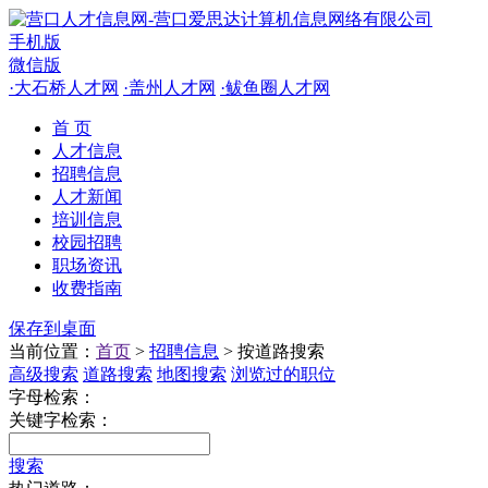
手机版
微信版
·
大石桥人才网
·
盖州人才网
·
鲅鱼圈人才网
首 页
人才信息
招聘信息
人才新闻
培训信息
校园招聘
职场资讯
收费指南
保存到桌面
当前位置：
首页
>
招聘信息
> 按道路搜索
高级搜索
道路搜索
地图搜索
浏览过的职位
字母检索：
关键字检索：
搜索