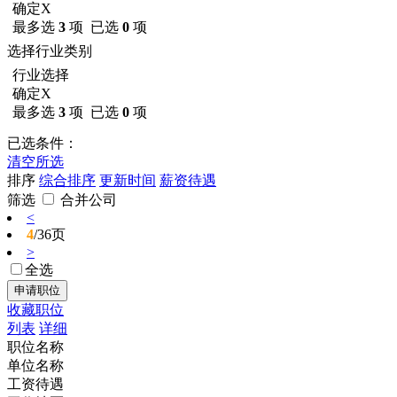
确定
X
最多选
3
项 已选
0
项
选择行业类别
行业选择
确定
X
最多选
3
项 已选
0
项
已选条件：
清空所选
排序
综合排序
更新时间
薪资待遇
筛选
合并公司
<
4
/36页
>
全选
收藏职位
列表
详细
职位名称
单位名称
工资待遇